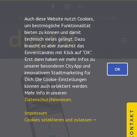
Zum
Facebook
Instagram
E-
Inhalt
Mail
Die Wirtschaftförderung kontaktieren: 02232-79-3001
Auch diese Website nutzt Cookies,
springen
Zurück
um bestmögliche Funktionalität
bieten zu können und damit
technisch vieles gelingt. Dazu
braucht es aber zunächst das
Hierocity_City_App_Event_Sta
Einverständnis mit Klick auf "OK".
Erst dann haben wir mehr Infos zu
unserer besonderen City App und
OK
innovativem Stadtmarketing für
Dich. Die Cookie-Einstellungen
können auch selektiert werden.
Mehr Info in unseren
Datenschutzhinweisen.
K O N T A K T
Impressum
Cookies selektieren und zulassen