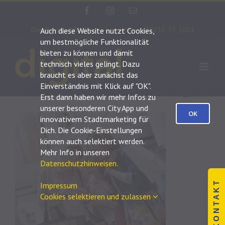
Zum
Facebook
Instagram
E-
Inhalt
Mail
Die Wirtschaftförderung kontaktieren: 02232-79-3001
Auch diese Website nutzt Cookies,
springen
Zurück
um bestmögliche Funktionalität
bieten zu können und damit
technisch vieles gelingt. Dazu
braucht es aber zunächst das
Hierocity_City_App_Event_Sta
Einverständnis mit Klick auf "OK".
Erst dann haben wir mehr Infos zu
unserer besonderen City App und
OK
innovativem Stadtmarketing für
Dich. Die Cookie-Einstellungen
können auch selektiert werden.
Mehr Info in unseren
Datenschutzhinweisen.
K O N T A K T
Impressum
Cookies selektieren und zulassen