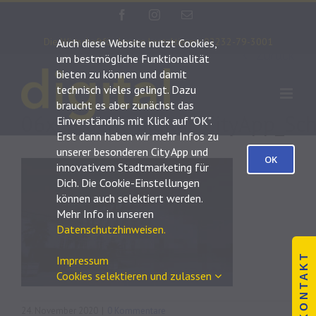
Zum
Facebook
Instagram
E-
Inhalt
Mail
Die Wirtschaftförderung kontaktieren: 02232-79-3001
Auch diese Website nutzt Cookies,
springen
Zurück
um bestmögliche Funktionalität
bieten zu können und damit
technisch vieles gelingt. Dazu
braucht es aber zunächst das
06x_Bruehl_digital_CityApp_Sc
Einverständnis mit Klick auf "OK".
Erst dann haben wir mehr Infos zu
unserer besonderen City App und
OK
innovativem Stadtmarketing für
Dich. Die Cookie-Einstellungen
können auch selektiert werden.
Mehr Info in unseren
Datenschutzhinweisen.
K O N T A K T
Impressum
Cookies selektieren und zulassen
24. November 2020
|
0 Kommentare